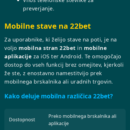
preverjanje.
Mobilne stave na 22bet
Za uporabnike, ki želijo stave na poti, je na
voljo
mobilna stran 22bet
in
mobilne
aplikacije
za iOS ter Android. Te omogočajo
dostop do vseh funkcij brez omejitev, kjerkoli
že ste, z enostavno namestitvijo prek
mobilnega brskalnika ali uradnih trgovin.
Kako deluje mobilna različica 22bet?
Preko mobilnega brskalnika ali
Dostopnost
aplikacije