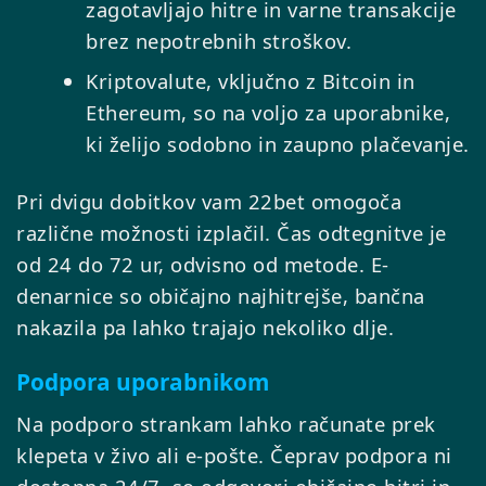
zagotavljajo hitre in varne transakcije
brez nepotrebnih stroškov.
Kriptovalute, vključno z Bitcoin in
Ethereum, so na voljo za uporabnike,
ki želijo sodobno in zaupno plačevanje.
Pri dvigu dobitkov vam 22bet omogoča
različne možnosti izplačil. Čas odtegnitve je
od 24 do 72 ur, odvisno od metode. E-
denarnice so običajno najhitrejše, bančna
nakazila pa lahko trajajo nekoliko dlje.
Podpora uporabnikom
Na podporo strankam lahko računate prek
klepeta v živo ali e-pošte. Čeprav podpora ni