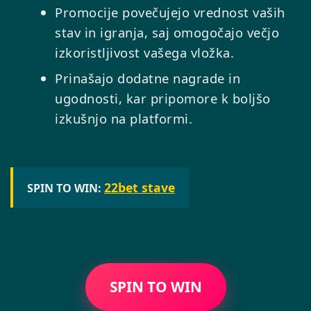
Promocije povečujejo vrednost vaših
stav in igranja, saj omogočajo večjo
izkoristljivost vašega vložka.
Prinašajo dodatne nagrade in
ugodnosti, kar pripomore k boljšo
izkušnjo na platformi.
22bet stave
SPIN TO WIN:
SPIN TO WIN