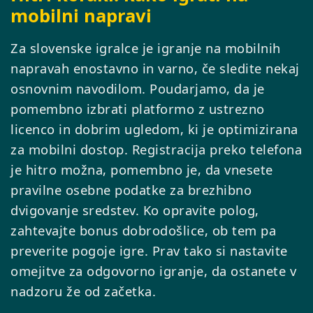
mobilni napravi
Za slovenske igralce je igranje na mobilnih
napravah enostavno in varno, če sledite nekaj
osnovnim navodilom. Poudarjamo, da je
pomembno izbrati platformo z ustrezno
licenco in dobrim ugledom, ki je optimizirana
za mobilni dostop. Registracija preko telefona
je hitro možna, pomembno je, da vnesete
pravilne osebne podatke za brezhibno
dvigovanje sredstev. Ko opravite polog,
zahtevajte bonus dobrodošlice, ob tem pa
preverite pogoje igre. Prav tako si nastavite
omejitve za odgovorno igranje, da ostanete v
nadzoru že od začetka.