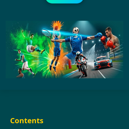
Contents