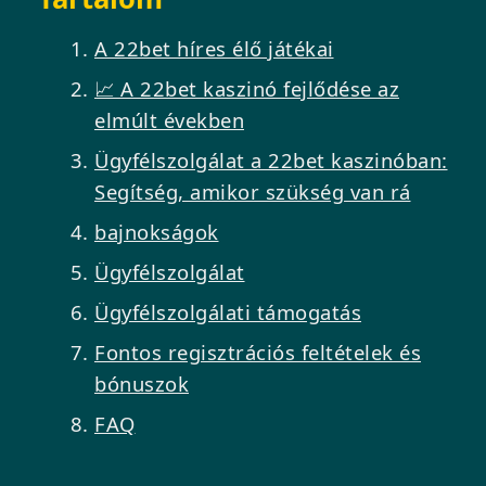
A 22bet híres élő játékai
📈 A 22bet kaszinó fejlődése az
elmúlt években
Ügyfélszolgálat a 22bet kaszinóban:
Segítség, amikor szükség van rá
bajnokságok
Ügyfélszolgálat
Ügyfélszolgálati támogatás
Fontos regisztrációs feltételek és
bónuszok
FAQ