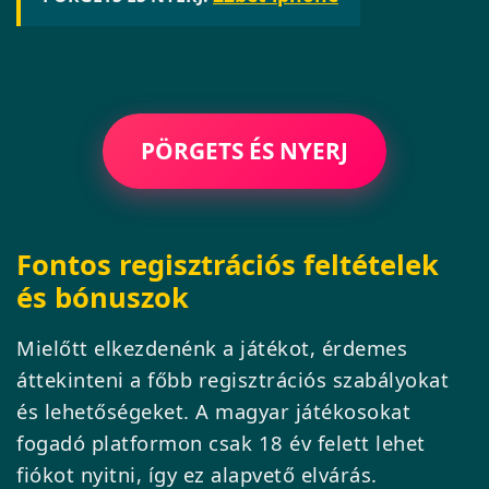
PÖRGETS ÉS NYERJ
Fontos regisztrációs feltételek
és bónuszok
Mielőtt elkezdenénk a játékot, érdemes
áttekinteni a főbb regisztrációs szabályokat
és lehetőségeket. A magyar játékosokat
fogadó platformon csak 18 év felett lehet
fiókot nyitni, így ez alapvető elvárás.