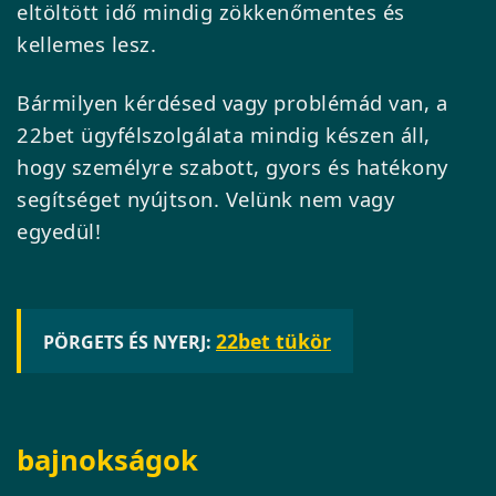
eltöltött idő mindig zökkenőmentes és
kellemes lesz.
Bármilyen kérdésed vagy problémád van, a
22bet ügyfélszolgálata mindig készen áll,
hogy személyre szabott, gyors és hatékony
segítséget nyújtson. Velünk nem vagy
egyedül!
22bet tükör
PÖRGETS ÉS NYERJ:
bajnokságok