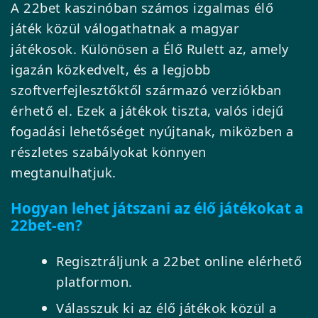
A 22bet kaszinóban számos izgalmas élő
játék közül válogathatnak a magyar
játékosok. Különösen a Élő Rulett az, amely
igazán közkedvelt, és a legjobb
szoftverfejlesztőktől származó verziókban
érhető el. Ezek a játékok tiszta, valós idejű
fogadási lehetőséget nyújtanak, miközben a
részletes szabályokat könnyen
megtanulhatjuk.
Hogyan lehet játszani az élő játékokat a
22bet-en?
Regisztráljunk a 22bet online elérhető
platformon.
Válasszuk ki az élő játékok közül a