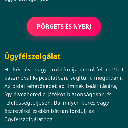
PÖRGETS ÉS NYERJ
Ügyfélszolgálat
Ha kérdése vagy problémája merül fel a 22bet
kaszinóval kapcsolatban, segítünk megoldani.
Az oldal lehetőséget ad limitek beállítására,
így élvezheted a játékot biztonságosan és
felelősségteljesen. Bármilyen kérés vagy
észrevétel esetén bátran fordulj az
ügyfélszolgálathoz.