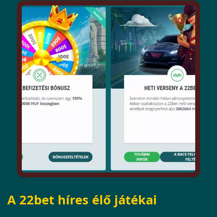
A 22bet híres élő játékai