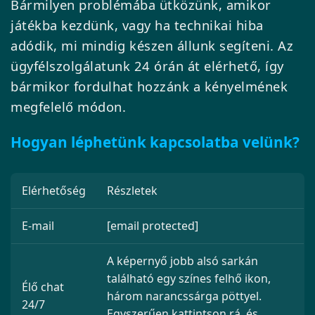
Bármilyen problémába ütközünk, amikor
játékba kezdünk, vagy ha technikai hiba
adódik, mi mindig készen állunk segíteni. Az
ügyfélszolgálatunk 24 órán át elérhető, így
bármikor fordulhat hozzánk a kényelmének
megfelelő módon.
Hogyan léphetünk kapcsolatba velünk?
Elérhetőség
Részletek
E-mail
[email protected]
A képernyő jobb alsó sarkán
található egy színes felhő ikon,
Élő chat
három narancssárga pöttyel.
24/7
Egyszerűen kattintson rá, és