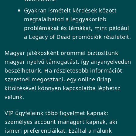
Gyakran ismételt kérdések között
megtalálhatod a leggyakoribb
problémákat és témákat, mint például
a Legacy of Dead promóciók részleteit.
Magyar játékosként örömmel biztosítunk
magyar nyelvű támogatást, így anyanyelveden
beszélhetünk. Ha részletesebb információt
szeretnél megosztani, egy online űrlap
kitöltésével könnyen kapcsolatba léphetsz
velünk.
VIP ügyfeleink több figyelmet kapnak:
személyes account managert kapnak, aki
ismeri preferenciáikat. Ezáltal a nálunk