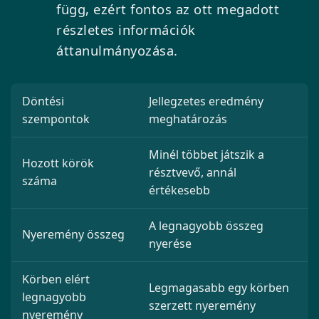
függ, ezért fontos az ott megadott
részletes információk
áttanulmányozása.
Döntési
Jellegzetes eredmény
szempontok
meghatározás
Minél többet játszik a
Hozott körök
résztvevő, annál
száma
értékesebb
A legnagyobb összeg
Nyeremény összeg
nyerése
Körben elért
Legmagasabb egy körben
legnagyobb
szerzett nyeremény
nyeremény