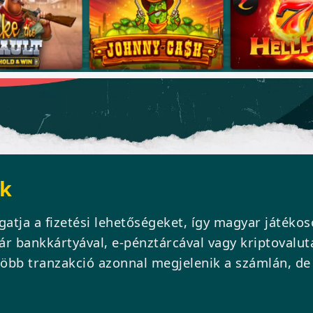
ók
gatja a fizetési lehetőségeket, így magyar játék
Akár bankkártyával, e-pénztárcával vagy kriptovalut
bb tranzakció azonnal megjelenik a számlán, de a 