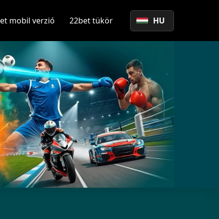
et mobil verzió
22bet tükör
HU