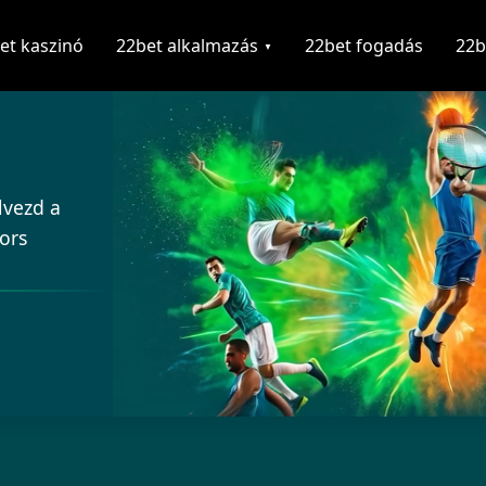
et kaszinó
22bet alkalmazás
22bet fogadás
22b
lvezd a
yors