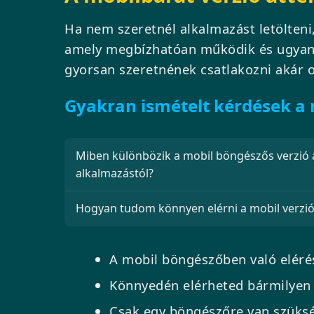
Ha nem szeretnél alkalmazást letölteni
amely megbízhatóan működik és ugyanol
gyorsan szeretnének csatlakozni akár o
Gyakran ismételt kérdések a 
Miben különbözik a mobil böngészős verzió 
alkalmazástól?
Hogyan tudom könnyen elérni a mobil verzió
A mobil böngészőben való eléré
Könnyedén elérheted bármilyen 
Csak egy böngészőre van szükség