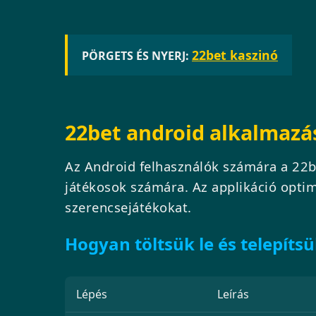
22bet kaszinó
PÖRGETS ÉS NYERJ:
22bet android alkalmazás
Az Android felhasználók számára a 22
játékosok számára. Az applikáció optima
szerencsejátékokat.
Hogyan töltsük le és telepíts
Lépés
Leírás