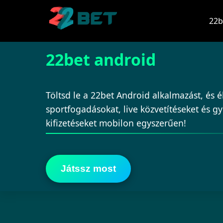
22b
22bet android
Töltsd le a 22bet Android alkalmazást, és é
sportfogadásokat, live közvetítéseket és g
kifizetéseket mobilon egyszerűen!
Játssz most