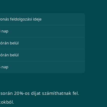
vonás feldolgozási ideje
3 nap
 órán belül
 órán belül
5 nap
 során 20%-os díjat számíthatnak fel.
kokból.