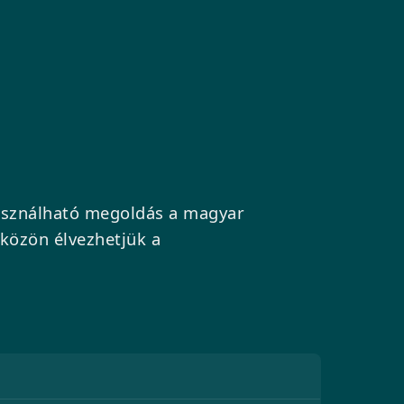
asználható megoldás a magyar
zközön élvezhetjük a