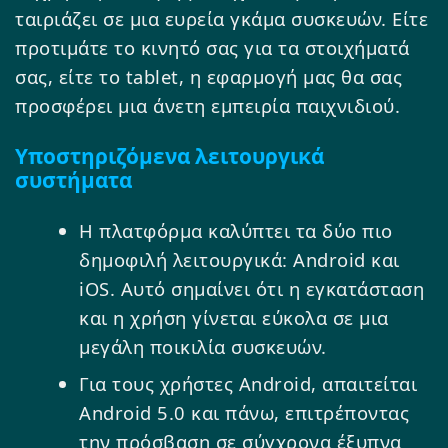
ταιριάζει σε μια ευρεία γκάμα συσκευών. Είτε
προτιμάτε το κινητό σας για τα στοιχήματά
σας, είτε το tablet, η εφαρμογή μας θα σας
προσφέρει μια άνετη εμπειρία παιχνιδιού.
Υποστηριζόμενα λειτουργικά
συστήματα
Η πλατφόρμα καλύπτει τα δύο πιο
δημοφιλή λειτουργικά: Android και
iOS. Αυτό σημαίνει ότι η εγκατάσταση
και η χρήση γίνεται εύκολα σε μια
μεγάλη ποικιλία συσκευών.
Για τους χρήστες Android, απαιτείται
Android 5.0 και πάνω, επιτρέποντας
την πρόσβαση σε σύγχρονα έξυπνα