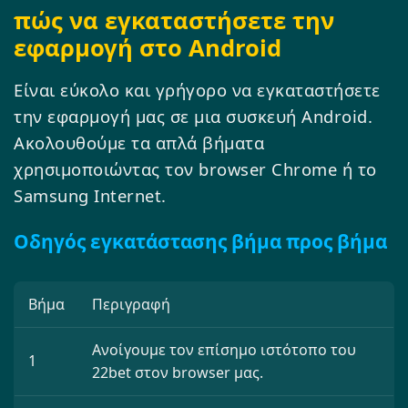
πώς να εγκαταστήσετε την
εφαρμογή στο Android
Είναι εύκολο και γρήγορο να εγκαταστήσετε
την εφαρμογή μας σε μια συσκευή Android.
Ακολουθούμε τα απλά βήματα
χρησιμοποιώντας τον browser Chrome ή το
Samsung Internet.
Οδηγός εγκατάστασης βήμα προς βήμα
Βήμα
Περιγραφή
Ανοίγουμε τον επίσημο ιστότοπο του
1
22bet στον browser μας.