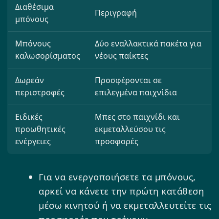
Διαθέσιμα
Περιγραφή
μπόνους
Μπόνους
Δύο εναλλακτικά πακέτα για
καλωσορίσματος
νέους παίκτες
Δωρεάν
Προσφέρονται σε
περιστροφές
επιλεγμένα παιχνίδια
Ειδικές
Μπες στο παιχνίδι και
προωθητικές
εκμεταλλεύσου τις
ενέργειες
προσφορές
Για να ενεργοποιήσετε τα μπόνους,
αρκεί να κάνετε την πρώτη κατάθεση
μέσω κινητού ή να εκμεταλλευτείτε τις