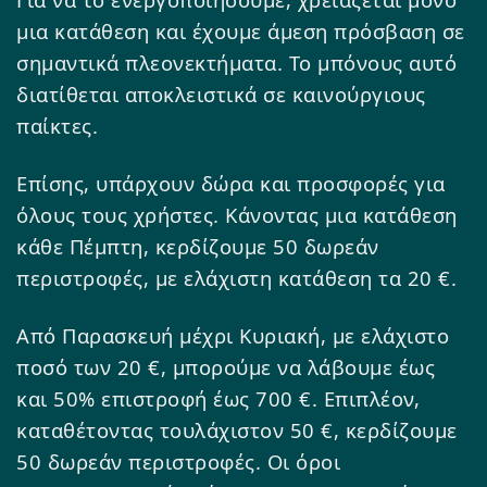
μια κατάθεση και έχουμε άμεση πρόσβαση σε
σημαντικά πλεονεκτήματα. Το μπόνους αυτό
διατίθεται αποκλειστικά σε καινούργιους
παίκτες.
Επίσης, υπάρχουν δώρα και προσφορές για
όλους τους χρήστες. Κάνοντας μια κατάθεση
κάθε Πέμπτη, κερδίζουμε 50 δωρεάν
περιστροφές, με ελάχιστη κατάθεση τα 20 €.
Από Παρασκευή μέχρι Κυριακή, με ελάχιστο
ποσό των 20 €, μπορούμε να λάβουμε έως
και 50% επιστροφή έως 700 €. Επιπλέον,
καταθέτοντας τουλάχιστον 50 €, κερδίζουμε
50 δωρεάν περιστροφές. Οι όροι