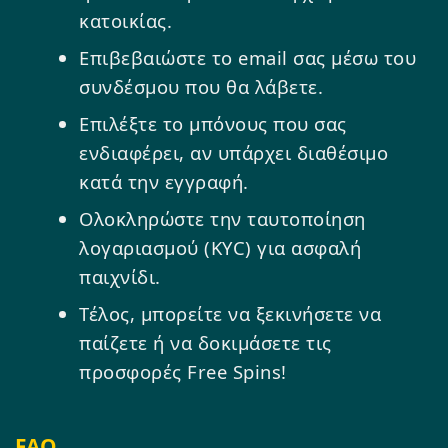
κατοικίας.
Επιβεβαιώστε το email σας μέσω του
συνδέσμου που θα λάβετε.
Επιλέξτε το μπόνους που σας
ενδιαφέρει, αν υπάρχει διαθέσιμο
κατά την εγγραφή.
Ολοκληρώστε την ταυτοποίηση
λογαριασμού (KYC) για ασφαλή
παιχνίδι.
Τέλος, μπορείτε να ξεκινήσετε να
παίζετε ή να δοκιμάσετε τις
προσφορές Free Spins!
FAQ