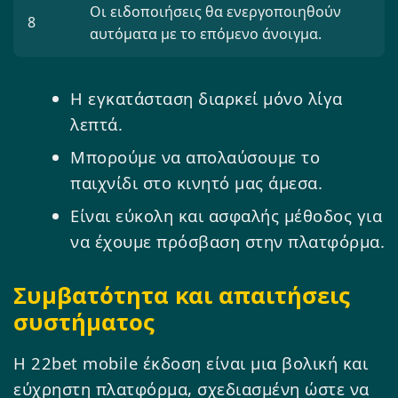
Οι ειδοποιήσεις θα ενεργοποιηθούν
8
αυτόματα με το επόμενο άνοιγμα.
Η εγκατάσταση διαρκεί μόνο λίγα
λεπτά.
Μπορούμε να απολαύσουμε το
παιχνίδι στο κινητό μας άμεσα.
Είναι εύκολη και ασφαλής μέθοδος για
να έχουμε πρόσβαση στην πλατφόρμα.
Συμβατότητα και απαιτήσεις
συστήματος
Η 22bet mobile έκδοση είναι μια βολική και
εύχρηστη πλατφόρμα, σχεδιασμένη ώστε να