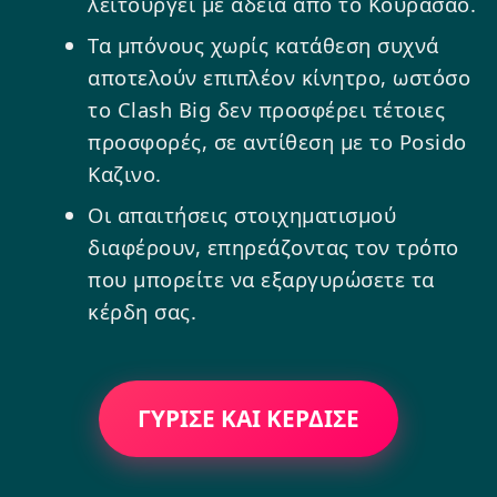
λειτουργεί με άδεια από το Κουρασάο.
Τα μπόνους χωρίς κατάθεση συχνά
αποτελούν επιπλέον κίνητρο, ωστόσο
το Clash Big δεν προσφέρει τέτοιες
προσφορές, σε αντίθεση με το Posido
Καζινο.
Οι απαιτήσεις στοιχηματισμού
διαφέρουν, επηρεάζοντας τον τρόπο
που μπορείτε να εξαργυρώσετε τα
κέρδη σας.
ΓΥΡΙΣΕ ΚΑΙ ΚΕΡΔΙΣΕ