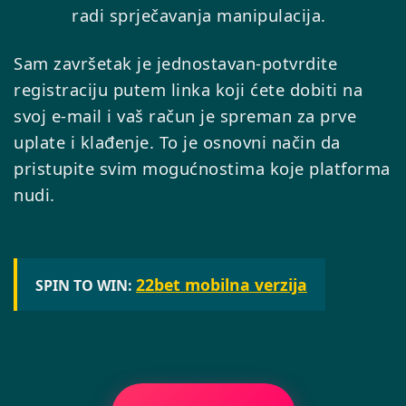
radi sprječavanja manipulacija.
Sam završetak je jednostavan-potvrdite
registraciju putem linka koji ćete dobiti na
svoj e-mail i vaš račun je spreman za prve
uplate i klađenje. To je osnovni način da
pristupite svim mogućnostima koje platforma
nudi.
22bet mobilna verzija
SPIN TO WIN: