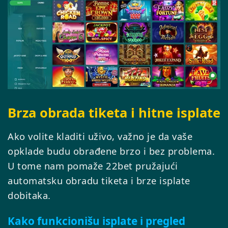
Brza obrada tiketa i hitne isplate
Ako volite kladiti uživo, važno je da vaše
opklade budu obrađene brzo i bez problema.
U tome nam pomaže 22bet pružajući
automatsku obradu tiketa i brze isplate
dobitaka.
Kako funkcionišu isplate i pregled