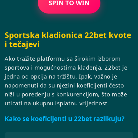
SPIN TO WIN
Sportska kladionica 22bet kvote
i tečajevi
Ako tražite platformu sa širokim izborom
sportova i mogućnostima klađenja, 22bet je
jedna od opcija na tržištu. Ipak, važno je
napomenuti da su njezini koeficijenti često
niži u poređenju s konkurencijom, što može
uticati na ukupnu isplatnu vrijednost.
Kako se koeficijenti u 22bet razlikuju?