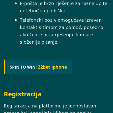
E-pošta je brzo rješenje za razne upite
ili tehničku podršku.
Telefonski poziv omogućava izravan
kontakt s timom za pomoć, posebno
ako želite brza rješenja ili imate
složenije pitanje.
22bet iphone
SPIN TO WIN:
Registracija
Registracija na platformu je jednostavan
proces koji započinje klikom na opciju