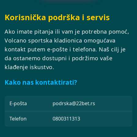
Korisnička podrška i servis
Ako imate pitanja ili vam je potrebna pomoć,
Volcano sportska kladionica omogućava
kontakt putem e-pošte i telefona. Naš cilj je
da ostanemo dostupni i podržimo vaše
klađenje iskustvo.
Kako nas kontaktirati?
E-pošta
podrska@22bet.rs
Telefon
0800311313