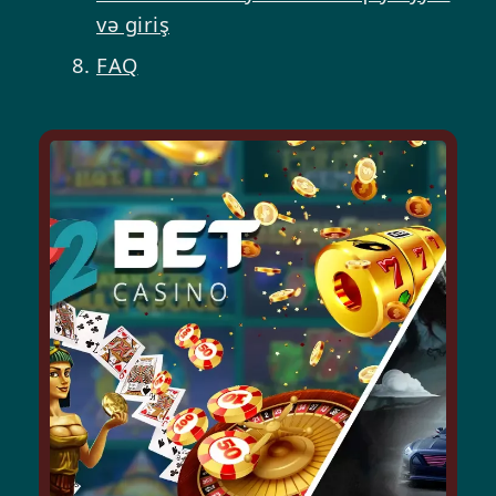
və giriş
FAQ