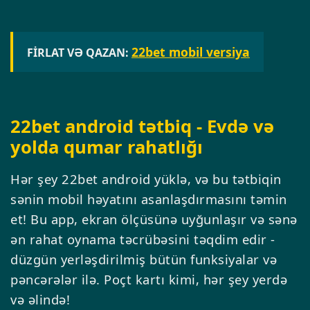
22bet mobil versiya
FİRLAT VƏ QAZAN:
22bet android tətbiq - Evdə və
yolda qumar rahatlığı
Hər şey 22bet android yüklə, və bu tətbiqin
sənin mobil həyatını asanlaşdırmasını təmin
et! Bu app, ekran ölçüsünə uyğunlaşır və sənə
ən rahat oynama təcrübəsini təqdim edir -
düzgün yerləşdirilmiş bütün funksiyalar və
pəncərələr ilə. Poçt kartı kimi, hər şey yerdə
və əlində!