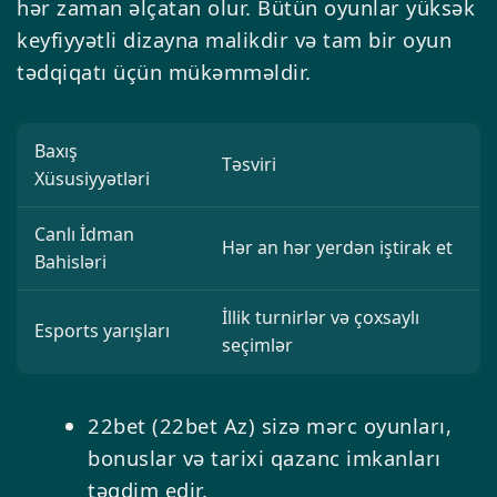
hər zaman əlçatan olur. Bütün oyunlar yüksək
keyfiyyətli dizayna malikdir və tam bir oyun
tədqiqatı üçün mükəmməldir.
Baxış
Təsviri
Xüsusiyyətləri
Canlı İdman
Hər an hər yerdən iştirak et
Bahisləri
İllik turnirlər və çoxsaylı
Esports yarışları
seçimlər
22bet (22bet Az) sizə mərc oyunları,
bonuslar və tarixi qazanc imkanları
təqdim edir.