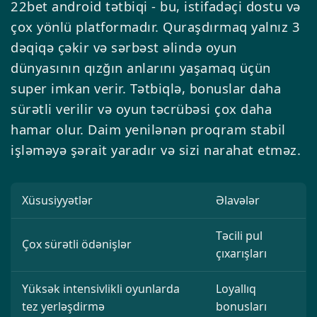
22bet android tətbiqi - bu, istifadəçi dostu və
çox yönlü platformadır. Quraşdırmaq yalnız 3
dəqiqə çəkir və sərbəst əlində oyun
dünyasının qızğın anlarını yaşamaq üçün
super imkan verir. Tətbiqlə, bonuslar daha
sürətli verilir və oyun təcrübəsi çox daha
hamar olur. Daim yenilənən proqram stabil
işləməyə şərait yaradır və sizi narahat etməz.
Xüsusiyyətlər
Əlavələr
Təcili pul
Çox sürətli ödənişlər
çıxarışları
Yüksək intensivlikli oyunlarda
Loyallıq
tez yerləşdirmə
bonusları