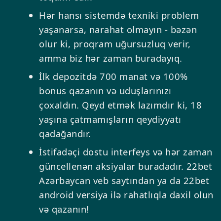
Hər hansı sistemdə texniki problem
yaşanarsa, narahat olmayın - bəzən
olur ki, proqram uğursuzluq verir,
amma biz hər zaman buradayıq.
İlk depozitdə 700 manat və 100%
bonus qazanın və uduşlarınızı
çoxaldın. Qeyd etmək lazımdır ki, 18
yaşına çatmamışların qeydiyyatı
qadağandır.
İstifadəçi dostu interfeys və hər zaman
güncellenən aksiyalar buradadır. 22bet
Azərbaycan veb saytından ya da 22bet
android versiya ilə rahatlıqla daxil olun
və qazanın!