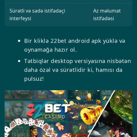
Sürətli və sadə istifadəçi
Az məlumat
interfeysi
istifadəsi
Bir kliklə 22bet android apk yüklə və
oynamağa hazır ol.
Tətbiqlər desktop versiyasına nisbətən
daha özəl və sürətlidir ki, hamısı da
pulsuz!