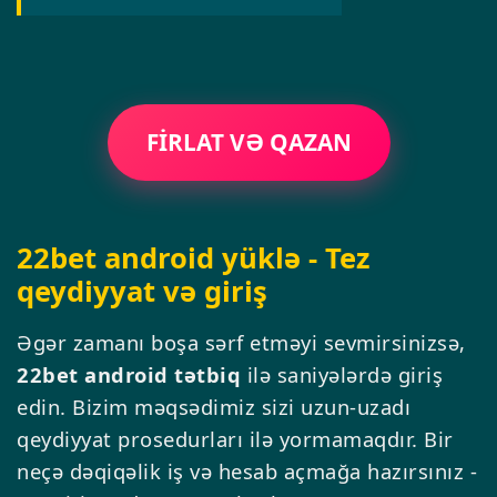
FİRLAT VƏ QAZAN
22bet android yüklə - Tez
qeydiyyat və giriş
Əgər zamanı boşa sərf etməyi sevmirsinizsə,
22bet android tətbiq
ilə saniyələrdə giriş
edin. Bizim məqsədimiz sizi uzun-uzadı
qeydiyyat prosedurları ilə yormamaqdır. Bir
neçə dəqiqəlik iş və hesab açmağa hazırsınız -