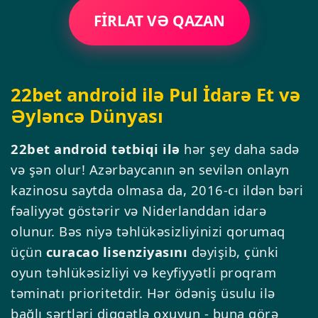
FİRLAT VƏ QAZAN
22bet android ilə Pul İdarə Et və
Əyləncə Dünyası
22bet android tətbiqi ilə
hər şey daha sadə
və şən olur! Azərbaycanın ən sevilən onlayn
kazinosu saytda olmasa da, 2016-cı ildən bəri
fəaliyyət göstərir və Niderlanddan idarə
olunur. Bəs niyə təhlükəsizliyinizi qorumaq
üçün
curacao lisenziyasını
dəyişib, çünki
oyun təhlükəsizliyi və keyfiyyətli proqram
təminatı prioritetdir. Hər ödəniş üsulu ilə
bağlı şərtləri diqqətlə oxuyun - buna görə