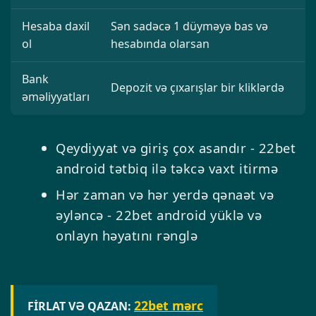
Hesaba daxil
Sən sadəcə 1 düyməyə bas və
ol
hesabında olarsan
Bank
Depozit və çıxarışlar bir kliklərdə
əməliyyatları
Qeydiyyat və giriş çox asandır - 22bet
android tətbiq ilə təkcə vaxt itirmə
Hər zaman və hər yerdə qənaət və
əyləncə - 22bet android yüklə və
onlayn həyatını rənglə
22bet mərc
FİRLAT VƏ QAZAN: