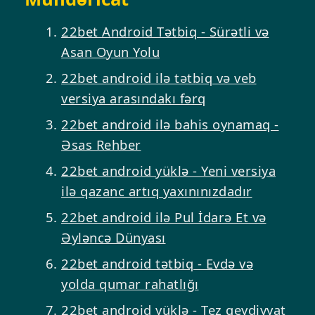
22bet Android Tətbiq - Sürətli və
Asan Oyun Yolu
22bet android ilə tətbiq və veb
versiya arasındakı fərq
22bet android ilə bahis oynamaq -
Əsas Rehber
22bet android yüklə - Yeni versiya
ilə qazanc artıq yaxınınızdadır
22bet android ilə Pul İdarə Et və
Əyləncə Dünyası
22bet android tətbiq - Evdə və
yolda qumar rahatlığı
22bet android yüklə - Tez qeydiyyat