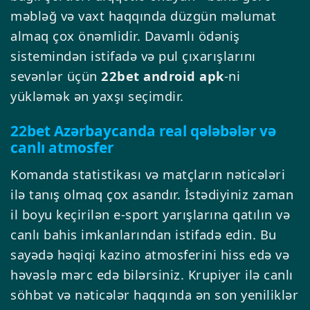
məbləğ və vaxt haqqında düzgün məlumat
almaq çox önəmlidir. Davamlı ödəniş
sistemindən istifadə və pul çıxarışlarını
sevənlər üçün
22bet android apk
-ni
yükləmək ən yaxşı seçimdir.
22bet Azərbaycanda real qələbələr və
canlı atmosfer
Komanda statistikası və matçların nəticələri
ilə tanış olmaq çox asandır. İstədiyiniz zaman
il boyu keçirilən e-sport yarışlarına qatılın və
canlı bahis imkanlarından istifadə edin. Bu
sayədə həqiqi kazino atmosferini hiss edə və
həvəslə mərc edə bilərsiniz. Krupiyer ilə canlı
söhbət və nəticələr haqqında ən son yeniliklər