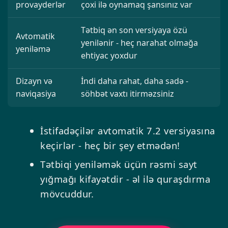
provayderlər
çoxi ilə oynamaq şansınız var
Tətbiq ən son versiyaya özü
Avtomatik
yenilənir - heç narahat olmağa
yeniləmə
ehtiyac yoxdur
Dizayn və
İndi daha rahat, daha sadə -
naviqasiya
söhbət vaxtı itirməzsiniz
İstifadəçilər avtomatik 7.2 versiyasına
keçirlər - heç bir şey etmədən!
Tətbiqi yeniləmək üçün rəsmi sayt
yığmağı kifayətdir - əl ilə quraşdırma
mövcuddur.