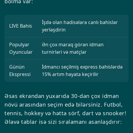
bölmə var:
İşdə olan hadisələrə canlı bahislər
LIVE Bahis
yerləşdirin
Populyar
Ən çox maraq görən idman
Oyuncular
turnirləri və matçlar
Günün
İdmancı seçilmiş express bahislərdə
Ekspressi
15% artım həyata keçirilir
Əsas ekrandan yuxarıda 30-dan çox idman
növü arasından seçim edə bilərsiniz. Futbol,
tennis, hokkey və hətta sörf, dart və snooker!
Əlavə tablar isə sizi sıralamanı asanlaşdırır: