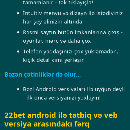
tamamlanır - tək tıklayışla!
İntuitiv menyu və dizayn ilə istədiyiniz
hər şey əlinizin altında
Rəsmi saytın bütün imkanlarına çıxış -
oyunlar, mərc və daha çox
Telefon yaddaşınızı çox yükləmədən,
kiçik detal kimi yerləşir
Bəzən çətinliklər də olur...
Bəzi Android versiyaları ilə uyğun deyil
- ilk öncə versiyanızı yoxlayın!
22bet android ilə tətbiq və veb
versiya arasındakı fərq